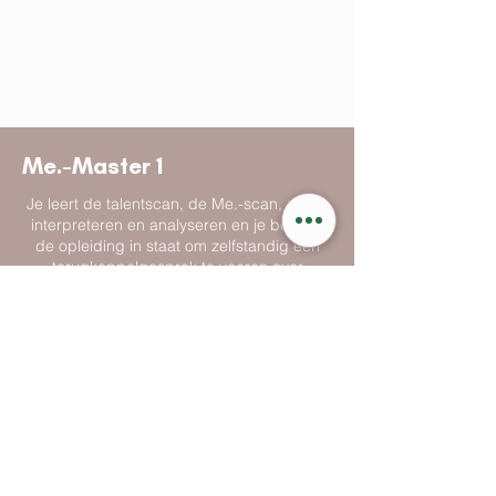
Me.-Master 1
Je leert de talentscan, de Me.-scan, zelf te
interpreteren en analyseren en je bent na
de opleiding in staat om zelfstandig een
terugkoppelgesprek te voeren over
iemands persoonlijke profiel.
Ik wil dit!
Me.-Master 2