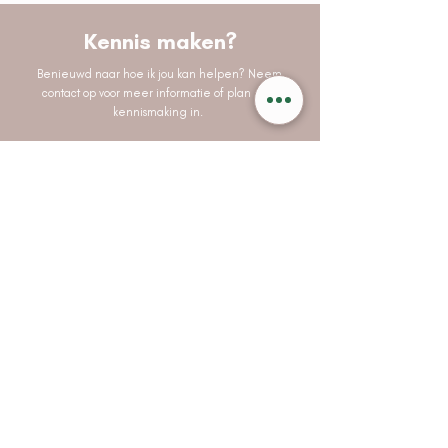
Kennis maken?
Benieuwd naar hoe ik jou kan helpen? Neem
contact op voor meer informatie of plan een
kennismaking in.
Bel
Mail
Adresgegevens
Bergschot 69,
‭+31 6 23 04 17 03
4817 PA Breda
info@rowandablijenberg.
nl
Kvk:
63808595
Btw: NL002241620B38